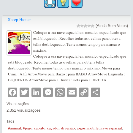
Sheep Hunter
(Ainda Sem Votos)
Coloque a sua nave espacial em mosaico especificado que
está bloqueado. Recolher todas as ovelhas para obter a
telha desbloqueado. Tente menos tempo para marcar o
máximo.
Coloque a sua nave espacial em mosaico especificado que
está bloqueado. Recolher todas as ovelhas para obter a telha
desbloqueado. Tente menos tempo para marcar o máximo. Mover para
Cima : ATÉ ArrowMove para Baixo : para BAIXO ArrowMove Esquerda :
ESQUERDA ArrowMove para a Direita : Seta para a DIREITA
Facebook
Twitter
LinkedIn
Messenger
WhatsApp
Email
Copy
Partilha
Link
Visualizações
2.351 visualizações
Tags
#animal
,
#jogo
,
cabrito
,
caçador
,
diversão
,
jogos
,
mobile
,
nave espacial
,