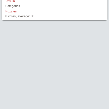
ovelha
Categorias
Puzzles
0
votes, average:
0
/
5