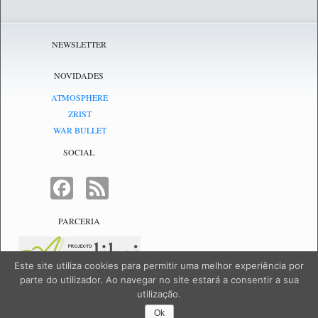
NEWSLETTER
NOVIDADES
ATMOSPHERE
ZRIST
WAR BULLET
SOCIAL
FACEBOOK
FEED
PARCERIA
Este site utiliza cookies para permitir uma melhor experiência por
parte do utilizador. Ao navegar no site estará a consentir a sua
utilização.
NetJogos - powered by
NetJogos
|
SiteMap
Ok