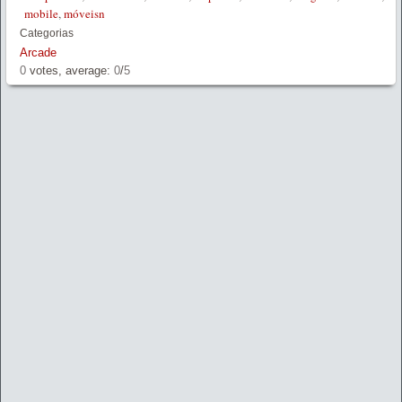
mobile
,
móveisn
Categorias
Arcade
0
votes, average:
0
/
5