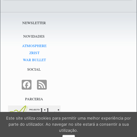
NEWSLETTER
NOVIDADES
ATMOSPHERE
ZRIST
WAR BULLET
SOCIAL
FACEBOOK
FEED
PARCERIA
Este site utiliza cookies para permitir uma melhor experiência por
parte do utilizador. Ao navegar no site estará a consentir a sua
utilização.
NetJogos - powered by
NetJogos
|
SiteMap