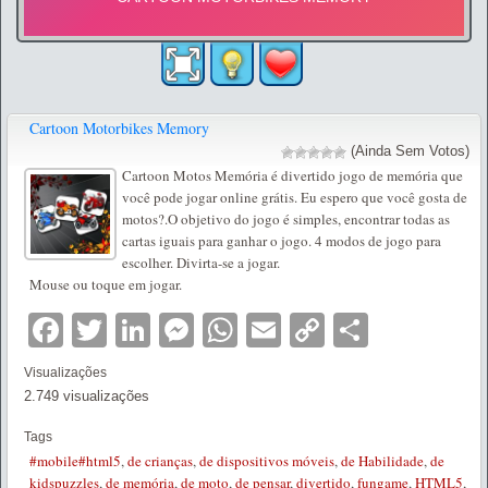
Cartoon Motorbikes Memory
(Ainda Sem Votos)
Cartoon Motos Memória é divertido jogo de memória que
você pode jogar online grátis. Eu espero que você gosta de
motos?.O objetivo do jogo é simples, encontrar todas as
cartas iguais para ganhar o jogo. 4 modos de jogo para
escolher. Divirta-se a jogar.
Mouse ou toque em jogar.
Facebook
Twitter
LinkedIn
Messenger
WhatsApp
Email
Copy
Partilha
Link
Visualizações
2.749 visualizações
Tags
#mobile#html5
,
de crianças
,
de dispositivos móveis
,
de Habilidade
,
de
kidspuzzles
,
de memória
,
de moto
,
de pensar
,
divertido
,
fungame
,
HTML5
,