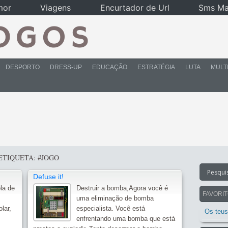
mor
Viagens
Encurtador de Url
Sms Ma
DESPORTO
DRESS-UP
EDUCAÇÃO
ESTRATÉGIA
LUTA
MULT
ETIQUETA: #JOGO
Defuse it!
la de
Destruir a bomba,Agora você é
FAVORI
uma eliminação de bomba
lar,
especialista. Você está
Os teus
enfrentando uma bomba que está