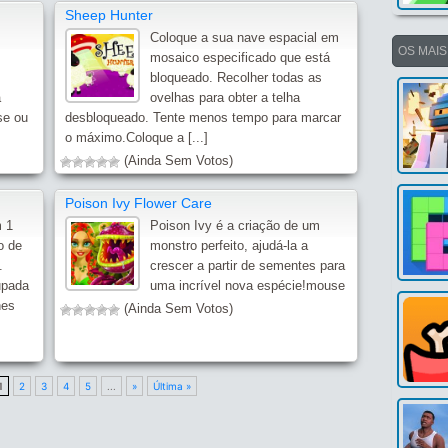
Sheep Hunter
Coloque a sua nave espacial em
OS MAI
mosaico especificado que está
bloqueado. Recolher todas as
a
ovelhas para obter a telha
se ou
desbloqueado. Tente menos tempo para marcar
o máximo.Coloque a [...]
(Ainda Sem Votos)
Poison Ivy Flower Care
m 1
Poison Ivy é a criação de um
o de
monstro perfeito, ajudá-la a
.
crescer a partir de sementes para
upada
uma incrível nova espécie!mouse
hes
(Ainda Sem Votos)
1
2
3
4
5
...
»
Última »