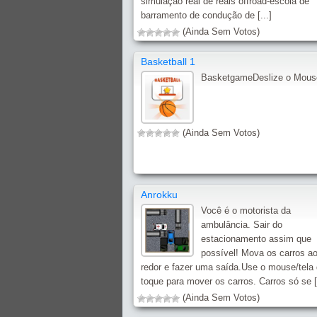
simulação real de reais offroad-escola de
barramento de condução de [...]
(Ainda Sem Votos)
Basketball 1
BasketgameDeslize o Mous
(Ainda Sem Votos)
Anrokku
Você é o motorista da
ambulância. Sair do
estacionamento assim que
possível! Mova os carros a
redor e fazer uma saída.Use o mouse/tela
toque para mover os carros. Carros só se [.
(Ainda Sem Votos)