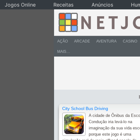
Jogos Online
Receitas
Anúncios
Hu
AÇÃO
ARCADE
AVENTURA
CASINO
MAIS…
City School Bus Driving
A cidade de Ônibus da Esco
Condução iria levá-lo na
imaginação da sua vida esco
porque este jogo é uma