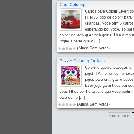
Cars Coloring
Carros para Colorir Divertido
HTML5 jogo de colorir para
crianças. Você tem 3 carros
esperando por você, só par
colorir do jeito que você gosta. Use o mou
toque a parte que v [...]
(Ainda Sem Votos)
Puzzle Coloring for Kids
Colorir e quebra-cabeças e
jogo!!!! A melhor combinaçã
jogos para crianças e bebês
Este jogo garantidos vai oc
seus filhos por horas, até que você pedir-l
para come [...]
(Ainda Sem Votos)
Página 1 de 9