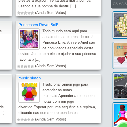
prestes a explodir. Tenta desarmar a bomba
OS MAI
usando a sua bomba de destru [...]
(Ainda Sem Votos)
Princesses Royal Ball!
e
Todo mundo está aqui para
anuais do castelo real de bola!
Princesa Ellie, Annie e Ariel são
os convidados especiais desta
ouvido. Junte-se a eles e ajudar a sua princesa
favorita p [...]
(Ainda Sem Votos)
music simon
Tradicional Simon jogo para
aprender as notas
musicais.Aprender a reconhecer
o
notas com um jogo
 de
divertido.Esperar por uma seqüência e repita-a,
..]
clicando nas cores correspondentes.
(Ainda Sem Votos)