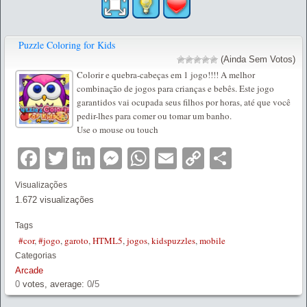
Puzzle Coloring for Kids
(Ainda Sem Votos)
Colorir e quebra-cabeças em 1 jogo!!!! A melhor
combinação de jogos para crianças e bebês. Este jogo
garantidos vai ocupada seus filhos por horas, até que você
pedir-lhes para comer ou tomar um banho.
Use o mouse ou touch
Facebook
Twitter
LinkedIn
Messenger
WhatsApp
Email
Copy
Partilha
Link
Visualizações
1.672 visualizações
Tags
#cor
,
#jogo
,
garoto
,
HTML5
,
jogos
,
kidspuzzles
,
mobile
Categorias
Arcade
0
votes, average:
0
/
5