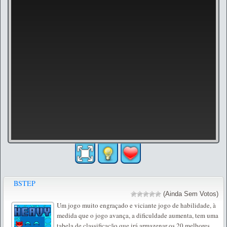
BSTEP
(Ainda Sem Votos)
Um jogo muito engraçado e viciante jogo de habilidade, à
medida que o jogo avança, a dificuldade aumenta, tem uma
tabela de classificação que irá armazenar os 20 melhores