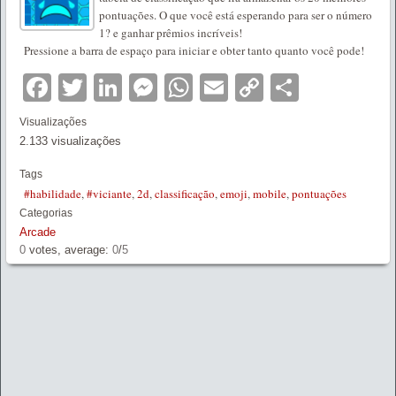
pontuações. O que você está esperando para ser o número
1? e ganhar prêmios incríveis!
Pressione a barra de espaço para iniciar e obter tanto quanto você pode!
Facebook
Twitter
LinkedIn
Messenger
WhatsApp
Email
Copy
Partilha
Link
Visualizações
2.133 visualizações
Tags
#habilidade
,
#viciante
,
2d
,
classificação
,
emoji
,
mobile
,
pontuações
Categorias
Arcade
0
votes, average:
0
/
5