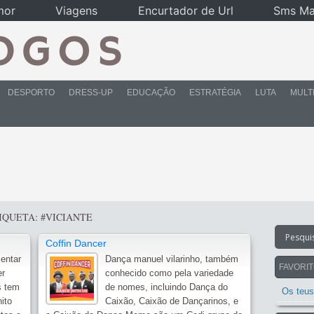
mor
Viagens
Encurtador de Url
Sms Ma
DESPORTO
DRESS-UP
EDUCAÇÃO
ESTRATÉGIA
LUTA
MULT
IQUETA: #VICIANTE
Coffin Dancer
entar
Dança manuel vilarinho, também
FAVORI
er
conhecido como pela variedade
s tem
de nomes, incluindo Dança do
Os teus
nito
Caixão, Caixão de Dançarinos, e