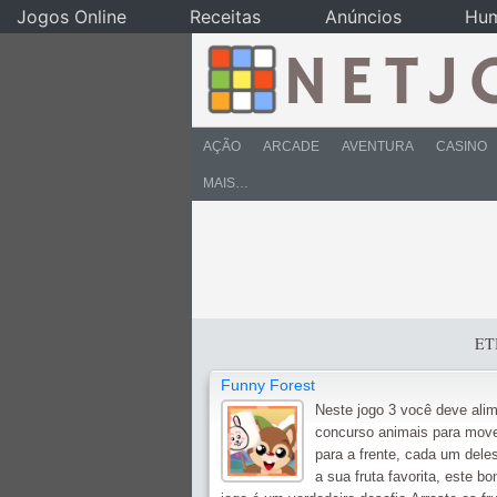
Jogos Online
Receitas
Anúncios
Hu
AÇÃO
ARCADE
AVENTURA
CASINO
MAIS…
ET
Funny Forest
Neste jogo 3 você deve alim
concurso animais para mov
para a frente, cada um dele
a sua fruta favorita, este bo