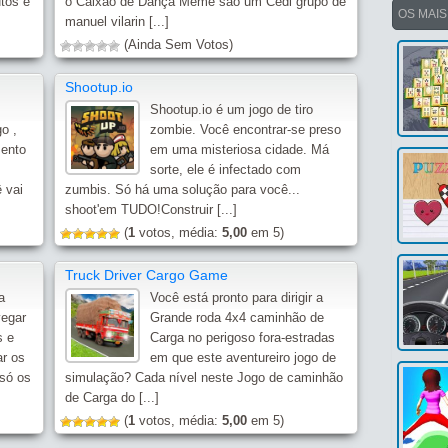
utos e
o Caixão de Dança Meme são um Cedi grupo de
OS MAI
manuel vilarin [...]
(Ainda Sem Votos)
Shootup.io
Shootup.io é um jogo de tiro
go ,
zombie. Você encontrar-se preso
mento
em uma misteriosa cidade. Má
sorte, ele é infectado com
 vai
zumbis. Só há uma solução para você...
shoot'em TUDO!Construir [...]
(
1
votos, média:
5,00
em 5)
Truck Driver Cargo Game
a
Você está pronto para dirigir a
vegar
Grande roda 4x4 caminhão de
s e
Carga no perigoso fora-estradas
ar os
em que este aventureiro jogo de
 só os
simulação? Cada nível neste Jogo de caminhão
de Carga do [...]
(
1
votos, média:
5,00
em 5)