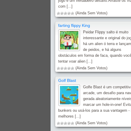
jogo é um verdadeiro desafio.Arraste os fr
com [...]
(Ainda Sem Votos)
farting flippy King
Peidar Flippy salto é muito
interessante e original do jo
há um alien ó terra e lança
de peidos, e há alguns
obstáculos em forma de faca, quando você
tentar voar alien [...]
(Ainda Sem Votos)
Golf Blast
Golfe Blast é um competitiv
arcade, um desafio para na
gerada aleatoriamente nívei
marcar um hole-in-one! Evit
bunkers ou usá-los para a sua vantagem -
melhores [...]
(Ainda Sem Votos)