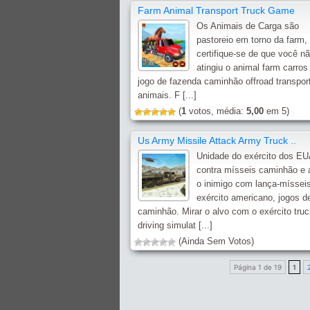
Farm Animal Transport Truck Game
Os Animais de Carga são
pastoreio em torno da farm,
certifique-se de que você n
atingiu o animal farm carros
jogo de fazenda caminhão offroad transpor
animais. F [...]
(
1
votos, média:
5,00
em 5)
Us Army Missile Attack Army Truck ..
Unidade do exército dos EU
contra mísseis caminhão e 
o inimigo com lança-míssei
exército americano, jogos d
caminhão. Mirar o alvo com o exército tru
driving simulat [...]
(Ainda Sem Votos)
Página 1 de 19
1