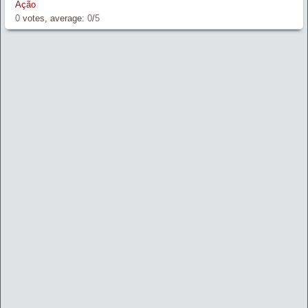
Ação
0
votes, average:
0
/
5