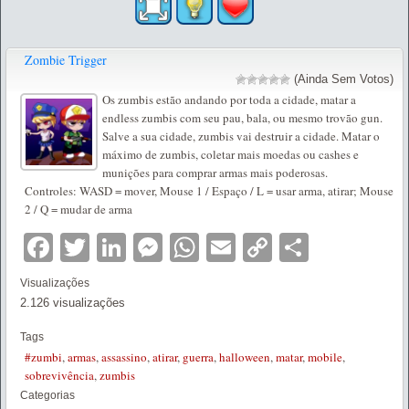
Zombie Trigger
(Ainda Sem Votos)
Os zumbis estão andando por toda a cidade, matar a
endless zumbis com seu pau, bala, ou mesmo trovão gun.
Salve a sua cidade, zumbis vai destruir a cidade. Matar o
máximo de zumbis, coletar mais moedas ou cashes e
munições para comprar armas mais poderosas.
Controles: WASD = mover, Mouse 1 / Espaço / L = usar arma, atirar; Mouse
2 / Q = mudar de arma
Facebook
Twitter
LinkedIn
Messenger
WhatsApp
Email
Copy
Partilha
Link
Visualizações
2.126 visualizações
Tags
#zumbi
,
armas
,
assassino
,
atirar
,
guerra
,
halloween
,
matar
,
mobile
,
sobrevivência
,
zumbis
Categorias