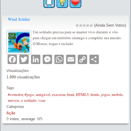
Wind Soldier
(Ainda Sem Votos)
Um soldado precisa para se manter vivo durante o vôo
para chegar em território inimigo e complete sua missão.
O Mouse, toque e teclado
Facebook
Twitter
LinkedIn
Messenger
WhatsApp
Email
Copy
Partilha
Link
Visualizações
1.899 visualizações
Tags
#corredor
,
#jogo
,
amigável
,
executar
,
html
,
HTML5
,
htmls
,
jogos
,
mobile
,
móveis
,
o soldado
,
voar
Categorias
Ação
0
votes, average:
0
/
5