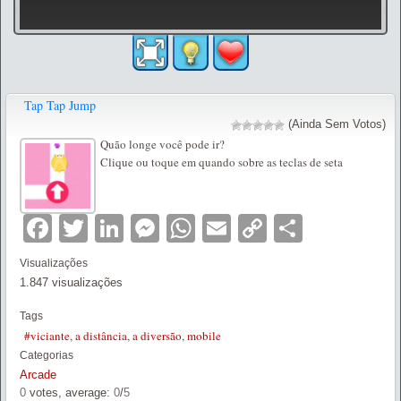
Tap Tap Jump
(Ainda Sem Votos)
Quão longe você pode ir?
Clique ou toque em quando sobre as teclas de seta
Facebook
Twitter
LinkedIn
Messenger
WhatsApp
Email
Copy
Partilha
Link
Visualizações
1.847 visualizações
Tags
#viciante
,
a distância
,
a diversão
,
mobile
Categorias
Arcade
0
votes, average:
0
/
5