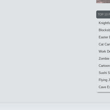
TOP 10 
Knightfa
Blocksb
Easter 
Cat Ca
Work De
Zombie
Cartoon
Sushi S
Flying J
Cave E