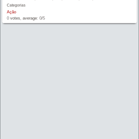
Categorias
Ação
0
votes, average:
0
/
5