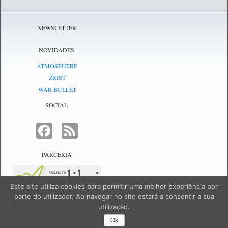
NEWSLETTER
NOVIDADES
ATMOSPHERE
ZRIST
WAR BULLET
SOCIAL
FACEBOOK
FEED
PARCERIA
Este site utiliza cookies para permitir uma melhor experiência por
parte do utilizador. Ao navegar no site estará a consentir a sua
utilização.
NetJogos - powered by
NetJogos
|
SiteMap
Ok