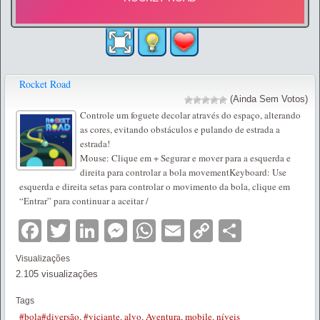
Rocket Road
(Ainda Sem Votos)
Controle um foguete decolar através do espaço, alterando
as cores, evitando obstáculos e pulando de estrada a
estrada!
Mouse: Clique em + Segurar e mover para a esquerda e
direita para controlar a bola movementKeyboard: Use
esquerda e direita setas para controlar o movimento da bola, clique em
“Entrar” para continuar a aceitar /
Facebook
Twitter
LinkedIn
Messenger
WhatsApp
Email
Copy
Partilha
Link
Visualizações
2.105 visualizações
Tags
#bola#diversão
,
#viciante
,
alvo
,
Aventura
,
mobile
,
níveis