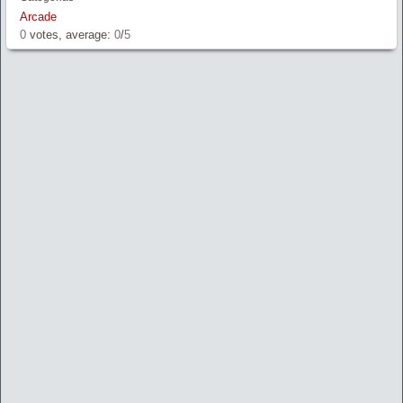
Arcade
0
votes, average:
0
/
5