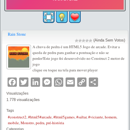
Rain Stone
(Ainda Sem Votos)
A chuva de pedra é um HTML5 Jogo de arcade. Evitar a
queda de pedra para ganhar a pontuação e não se
perder!Este jogo foi desenvolvido no Construct 2 motor de
jogo
clique ou toque na tela para mover player
Facebook
Twitter
LinkedIn
Messenger
WhatsApp
Email
Copy
Partilha
Link
Visualizações
1.778 visualizações
Tags
#construct2
,
#html5#arcade
,
#html5games
,
#saltar
,
#viciante
,
homem
,
mobile
,
Monstro
,
pedra
,
pré-história
Categorias