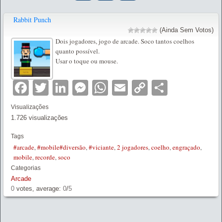
Rabbit Punch
(Ainda Sem Votos)
Dois jogadores, jogo de arcade. Soco tantos coelhos
quanto possível.
Usar o toque ou mouse.
Facebook
Twitter
LinkedIn
Messenger
WhatsApp
Email
Copy
Partilha
Link
Visualizações
1.726 visualizações
Tags
#arcade
,
#mobile#diversão
,
#viciante
,
2 jogadores
,
coelho
,
engraçado
,
mobile
,
recorde
,
soco
Categorias
Arcade
0
votes, average:
0
/
5