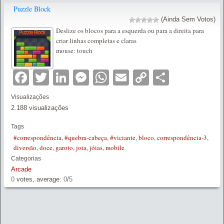
Puzzle Block
(Ainda Sem Votos)
Deslize os blocos para a esquerda ou para a direita para
criar linhas completas e claras
mouse: touch
Facebook
Twitter
LinkedIn
Messenger
WhatsApp
Email
Copy
Partilha
Link
Visualizações
2.188 visualizações
Tags
#correspondência
,
#quebra-cabeça
,
#viciante
,
bloco
,
correspondência-3
,
diversão
,
doce
,
garoto
,
joia
,
jóias
,
mobile
Categorias
Arcade
0
votes, average:
0
/
5