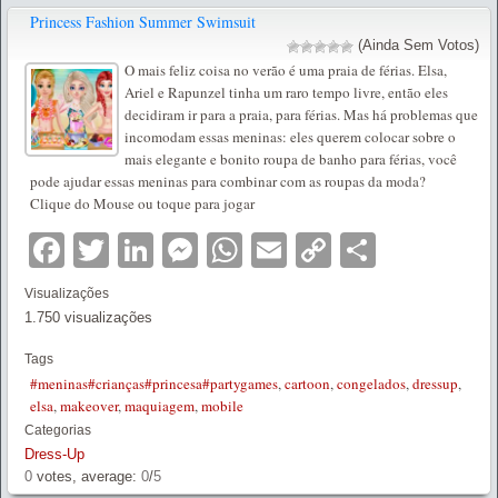
Princess Fashion Summer Swimsuit
(Ainda Sem Votos)
O mais feliz coisa no verão é uma praia de férias. Elsa,
Ariel e Rapunzel tinha um raro tempo livre, então eles
decidiram ir para a praia, para férias. Mas há problemas que
incomodam essas meninas: eles querem colocar sobre o
mais elegante e bonito roupa de banho para férias, você
pode ajudar essas meninas para combinar com as roupas da moda?
Clique do Mouse ou toque para jogar
Facebook
Twitter
LinkedIn
Messenger
WhatsApp
Email
Copy
Partilha
Link
Visualizações
1.750 visualizações
Tags
#meninas#crianças#princesa#partygames
,
cartoon
,
congelados
,
dressup
,
elsa
,
makeover
,
maquiagem
,
mobile
Categorias
Dress-Up
0
votes, average:
0
/
5