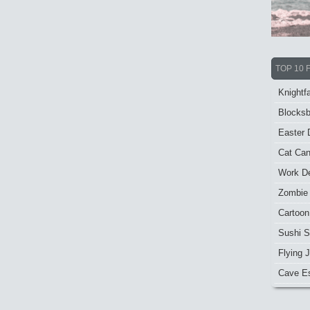
TOP 10 
Knightfa
Blocksb
Easter 
Cat Ca
Work De
Zombie
Cartoon
Sushi S
Flying J
Cave E