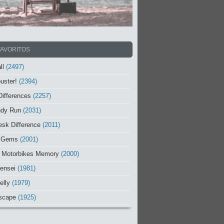
FAVORITOS
ll
(2497)
uster!
(2394)
Differences
(2257)
ndy Run
(2031)
sk Difference
(2011)
 Gems
(2001)
 Motorbikes Memory
(2000)
ensei
(1981)
elly
(1979)
scape
(1925)