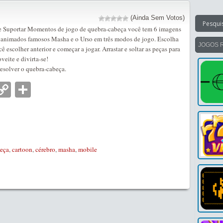
(Ainda Sem Votos)
e Suportar Momentos de jogo de quebra-cabeça você tem 6 imagens
animados famosos Masha e o Urso em três modos de jogo. Escolha
JOGOS 
escolher anterior e começar a jogar. Arrastar e soltar as peças para
veite e divirta-se!
 resolver o quebra-cabeça.
nger
tsApp
mail
Copy
Partilhar
Link
eça
,
cartoon
,
cérebro
,
masha
,
mobile