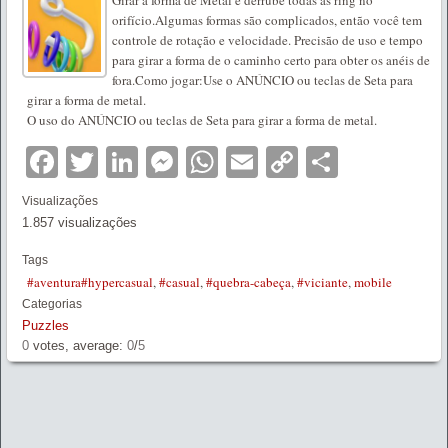
orifício.Algumas formas são complicados, então você tem
controle de rotação e velocidade. Precisão de uso e tempo
para girar a forma de o caminho certo para obter os anéis de
fora.Como jogar:Use o ANÚNCIO ou teclas de Seta para
girar a forma de metal.
O uso do ANÚNCIO ou teclas de Seta para girar a forma de metal.
Facebook
Twitter
LinkedIn
Messenger
WhatsApp
Email
Copy
Partilha
Link
Visualizações
1.857 visualizações
Tags
#aventura#hypercasual
,
#casual
,
#quebra-cabeça
,
#viciante
,
mobile
Categorias
Puzzles
0
votes, average:
0
/
5