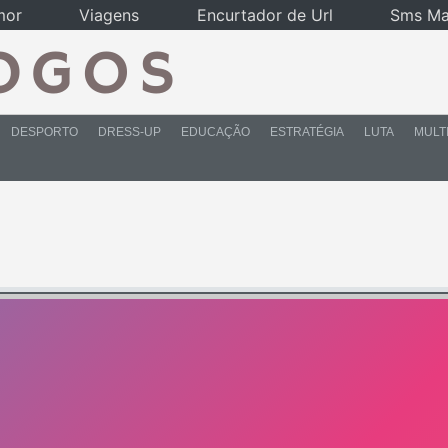
mor
Viagens
Encurtador de Url
Sms Ma
DESPORTO
DRESS-UP
EDUCAÇÃO
ESTRATÉGIA
LUTA
MULT