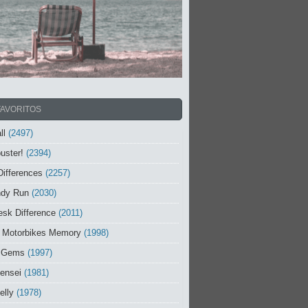
FAVORITOS
ll
(2497)
uster!
(2394)
Differences
(2257)
ndy Run
(2030)
sk Difference
(2011)
 Motorbikes Memory
(1998)
 Gems
(1997)
ensei
(1981)
elly
(1978)