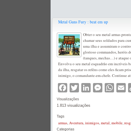
Metal Guns Fury : beat em up
Obter o seu metal armas pronta
chamar seus soldados para cum
uma ilha e assumiram o contro
glorioso commandos, heróis do 
(tanques, mechas…) e ataque 
Envolva o seu metal esquadrão em incríveis ba
da ilha, resgatar os reféns como eles ficam pr
inimigo, o comandante-em-chefe. Continue at
Facebook
Twitter
LinkedIn
Messe
Wha
E
Visualizações
1.813 visualizações
Tags
armas
,
Aventura
,
inimigos
,
metal
,
mobile
,
resg
Categorias