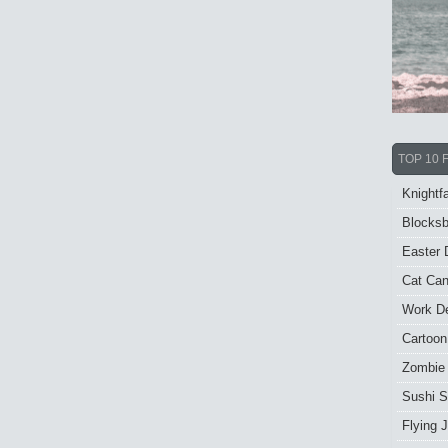
TOP 10 
Knightfa
Blocksb
Easter 
Cat Ca
Work De
Cartoon
Zombie
Sushi S
Flying J