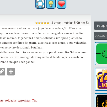
(
1
votos, média:
5,00
em 5)
s e exercer o melhor de tiro e jogo de arcade de ação. É hora de
prir o seu dever, como um exército de renegados lesmas invadiu
JOGOS 
le do mesmo. Jogar com 4 bravos soldados, um épico plantel do
anterior conflitos de guerra, escolha as suas armas, a sua vehicules
o ennemy no destruindo batalhas.
talhas e explodir todos os ennemy tropas do exército. Salve o povo
isonners dentro o inimigo de vanguarda, defender o país, e matar o
irando até que você ganhe!
nger
tsApp
mail
Copy
Partilhar
Link
ate
,
soldados
,
terroristas
,
Tiro