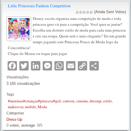
Little Princesses Fashion Competition
(Ainda Sem Votos)
Disney escola organiza uma competição de moda e toda
princesa quer vir para a competição. Você quer se juntar?
Escolha um distinto estilo de moda para cada uma princesa
e crie sua roupa. Quem será o mais elegante? Ter um grande
tempo jogando este Princesas Pouco de Moda Jogo da
Concorrência!
Clique do Mouse ou toque para jogar
Facebook
Twitter
LinkedIn
Messenger
WhatsApp
Email
Copy
Partilha
Link
Visualizações
3.165 visualizações
Tags
#meninas#crianças#princesa#girl
,
cartoon
,
cinema
,
dressup
,
estilo
,
makeover
,
mobile
,
Moda
Categorias
Dress-Up
0
votes, average:
0
/
5