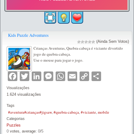
Kids Puzzle Adventures
(Ainda Sem Votos)
Crianças Aventuras, Quebra-cabeça é viciante divertido
jogo de quebra-cabeça.
Use o mouse para jogar o jogo.
Facebook
Twitter
LinkedIn
Messenger
WhatsApp
Email
Copy
Partilha
Link
Visualizações
1.624 visualizações
Tags
#aventura#crianças#jigsaw
,
#quebra-cabeça
,
#viciante
,
mobile
Categorias
Puzzles
0
votes, average:
0
/
5