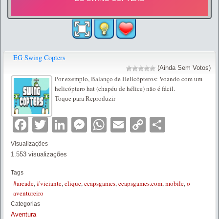
EG Swing Copters
(Ainda Sem Votos)
Por exemplo, Balanço de Helicópteros: Voando com um
helicóptero hat (chapéu de hélice) não é fácil.
Toque para Reproduzir
Facebook
Twitter
LinkedIn
Messenger
WhatsApp
Email
Copy
Partilha
Link
Visualizações
1.553 visualizações
Tags
#arcade
,
#viciante
,
clique
,
ecapsgames
,
ecapsgames.com
,
mobile
,
o
aventureiro
Categorias
Aventura