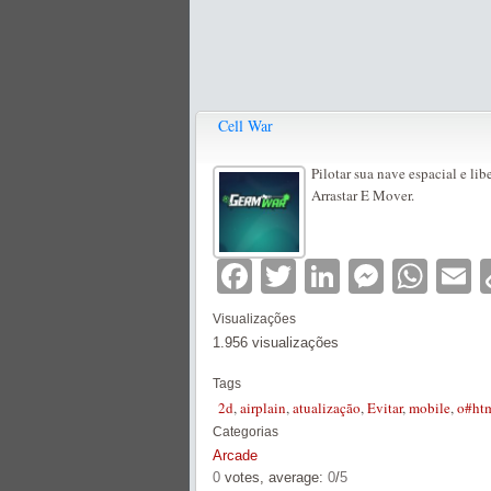
Cell War
Pilotar sua nave espacial e lib
Arrastar E Mover.
Facebook
Twitter
LinkedIn
Messe
Wha
E
Visualizações
1.956 visualizações
Tags
2d
,
airplain
,
atualização
,
Evitar
,
mobile
,
o#ht
Categorias
Arcade
0
votes, average:
0
/
5