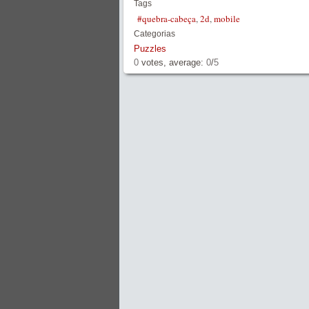
Tags
#quebra-cabeça
,
2d
,
mobile
Categorias
Puzzles
0
votes, average:
0
/
5