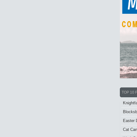
TOP 10 
Knightfa
Blocksb
Easter 
Cat Ca