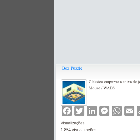
Box Puzzle
Clássico empurrar a caixa de j
Mouse / WADS
Facebook
Twitter
LinkedIn
Messe
Wha
E
Visualizações
1.854 visualizações