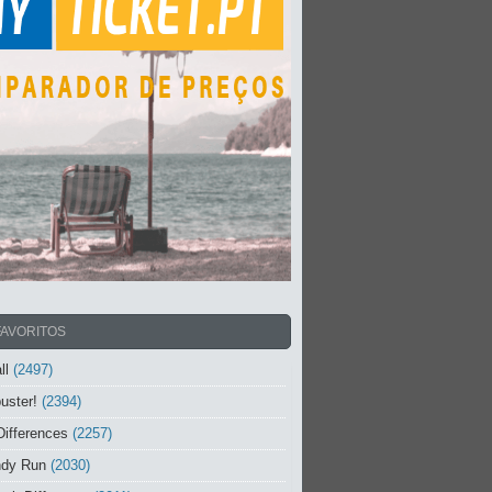
FAVORITOS
ll
(2497)
uster!
(2394)
Differences
(2257)
ndy Run
(2030)