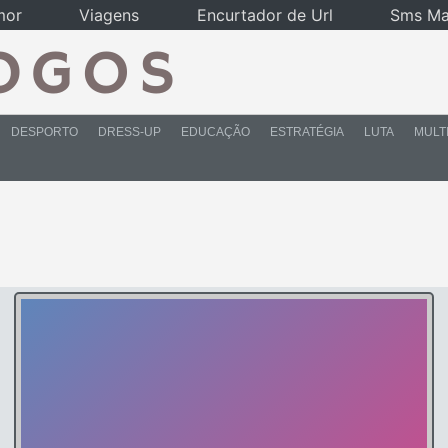
mor
Viagens
Encurtador de Url
Sms Ma
DESPORTO
DRESS-UP
EDUCAÇÃO
ESTRATÉGIA
LUTA
MULT