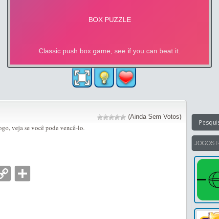
(Ainda Sem Votos)
ogo, veja se você pode vencê-lo.
JOGOS 
nger
tsApp
mail
Copy
Partilhar
Link