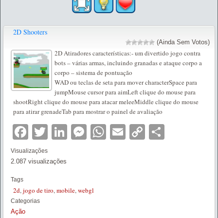
2D Shooters
(Ainda Sem Votos)
2D Atiradores características:- um divertido jogo contra
bots – várias armas, incluindo granadas e ataque corpo a
corpo – sistema de pontuação
WAD ou teclas de seta para mover characterSpace para
jumpMouse cursor para aimLeft clique do mouse para
shootRight clique do mouse para atacar meleeMiddle clique do mouse
para atirar grenadeTab para mostrar o painel de avaliação
Facebook
Twitter
LinkedIn
Messenger
WhatsApp
Email
Copy
Partilha
Link
Visualizações
2.087 visualizações
Tags
2d
,
jogo de tiro
,
mobile
,
webgl
Categorias
Ação