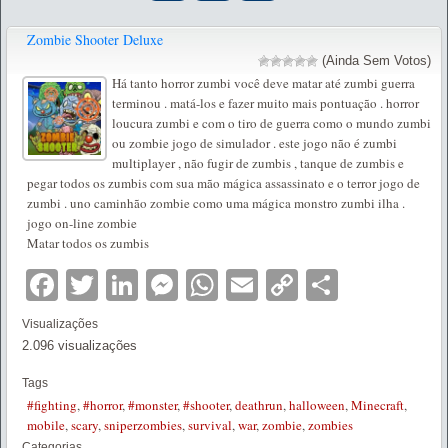
Zombie Shooter Deluxe
(Ainda Sem Votos)
Há tanto horror zumbi você deve matar até zumbi guerra
terminou . matá-los e fazer muito mais pontuação . horror
loucura zumbi e com o tiro de guerra como o mundo zumbi
ou zombie jogo de simulador . este jogo não é zumbi
multiplayer , não fugir de zumbis , tanque de zumbis e
pegar todos os zumbis com sua mão mágica assassinato e o terror jogo de
zumbi . uno caminhão zombie como uma mágica monstro zumbi ilha .
jogo on-line zombie
Matar todos os zumbis
Facebook
Twitter
LinkedIn
Messenger
WhatsApp
Email
Copy
Partilha
Link
Visualizações
2.096 visualizações
Tags
#fighting
,
#horror
,
#monster
,
#shooter
,
deathrun
,
halloween
,
Minecraft
,
mobile
,
scary
,
sniperzombies
,
survival
,
war
,
zombie
,
zombies
Categorias