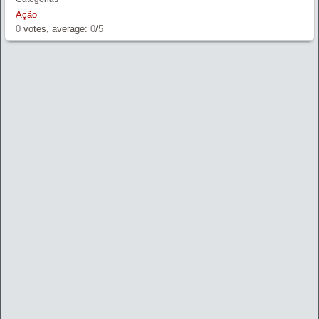
Ação
0
votes, average:
0
/
5