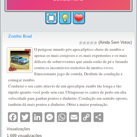
Zombie Road
(Ainda Sem Votos)
O perigoso mundo pós-apocalíptico cheio de zumbis e
apenas os mais corajosos e os mais experientes e os mais
difíceis de sobreviventes que ainda estão de pé e lutando
contra os incontáveis exércitos de mortos-vivos.
Emocionante jogo de corrida. Desfrute de condução e
esmagar zumbis
Conduzir o seu carro através de um apocalipse zumbi tão longa e tão
rápido quanto você pode sem cair. Ultrapassar os carros de perto em alta
velocidade para ganhar pontos e dinheiro. Condução em sentido oposto,
também dá mais pontos e dinheiro. Obter a maior pontuação.
Facebook
Twitter
LinkedIn
Messenger
WhatsApp
Email
Copy
Partilha
Link
Visualizações
1.699 visualizações