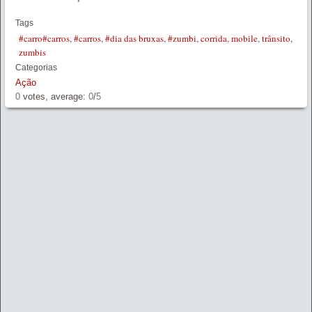
Tags
#carro#carros
,
#carros
,
#dia das bruxas
,
#zumbi
,
corrida
,
mobile
,
trânsito
,
zumbis
Categorias
Ação
0
votes, average:
0
/
5