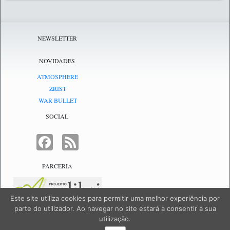
NEWSLETTER
NOVIDADES
ATMOSPHERE
ZRIST
WAR BULLET
SOCIAL
FACEBOOK
FEED
PARCERIA
Este site utiliza cookies para permitir uma melhor experiência por
parte do utilizador. Ao navegar no site estará a consentir a sua
utilização.
NetJogos - powered by
NetJogos
|
SiteMap