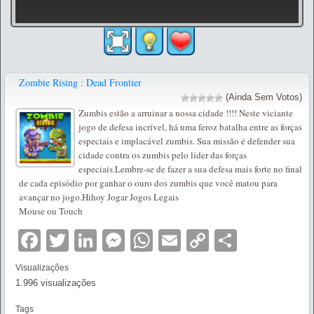
Zombie Rising : Dead Frontier
(Ainda Sem Votos)
Zumbis estão a arruinar a nossa cidade !!!! Neste viciante
jogo de defesa incrível, há uma feroz batalha entre as forças
especiais e implacável zumbis. Sua missão é defender sua
cidade contra os zumbis pelo líder das forças
especiais.Lembre-se de fazer a sua defesa mais forte no final
de cada episódio por ganhar o ouro dos zumbis que você matou para
avançar no jogo.Hihoy Jogar Jogos Legais
Mouse ou Touch
Facebook
Twitter
LinkedIn
Messenger
WhatsApp
Email
Copy
Partilha
Link
Visualizações
1.996 visualizações
Tags