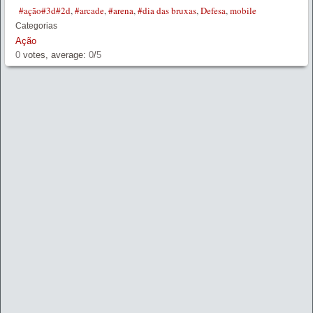
#ação#3d#2d
,
#arcade
,
#arena
,
#dia das bruxas
,
Defesa
,
mobile
Categorias
Ação
0
votes, average:
0
/
5