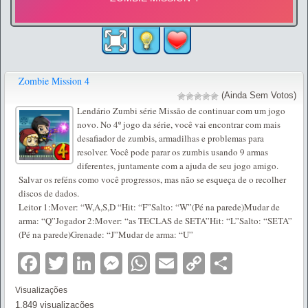
Zombie Mission 4
(Ainda Sem Votos)
Lendário Zumbi série Missão de continuar com um jogo
novo. No 4º jogo da série, você vai encontrar com mais
desafiador de zumbis, armadilhas e problemas para
resolver. Você pode parar os zumbis usando 9 armas
diferentes, juntamente com a ajuda de seu jogo amigo.
Salvar os reféns como você progressos, mas não se esqueça de o recolher
discos de dados.
Leitor 1:Mover: “W,A,S,D “Hit: “F”Salto: “W”(Pé na parede)Mudar de
arma: “Q”Jogador 2:Mover: “as TECLAS de SETA”Hit: “L”Salto: “SETA”
(Pé na parede)Grenade: “J”Mudar de arma: “U”
Facebook
Twitter
LinkedIn
Messenger
WhatsApp
Email
Copy
Partilha
Link
Visualizações
1.849 visualizações