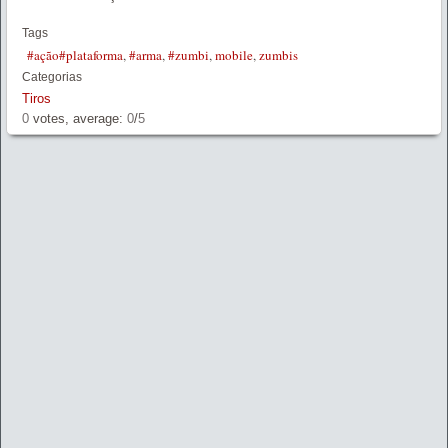
Tags
#ação#plataforma
,
#arma
,
#zumbi
,
mobile
,
zumbis
Categorias
Tiros
0
votes, average:
0
/
5