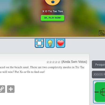
(Ainda Sem Votos)
aced on the beach sand. There are two complexity modes in Tic Tac
 will win? Put Xs or Os to find out!
JOGOS 
nger
tsApp
mail
Copy
Partilhar
Link