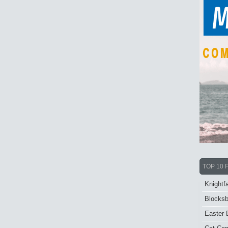
TOP 10 
Knightfa
Blocksb
Easter 