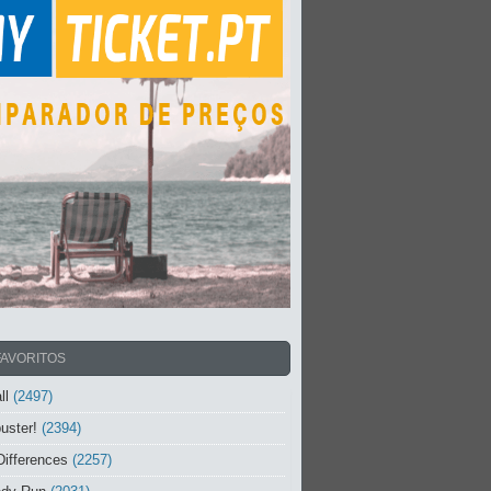
FAVORITOS
ll
(2497)
uster!
(2394)
Differences
(2257)