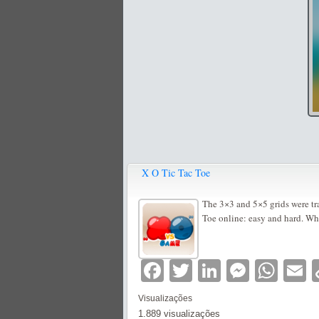
X O Tic Tac Toe
The 3×3 and 5×5 grids were tr
Toe online: easy and hard. Who
Facebook
Twitter
LinkedIn
Messe
Wha
E
Visualizações
1.889 visualizações