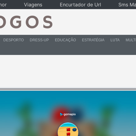
mor
Viagens
Encurtador de Url
Sms Ma
DESPORTO
DRESS-UP
EDUCAÇÃO
ESTRATÉGIA
LUTA
MULT