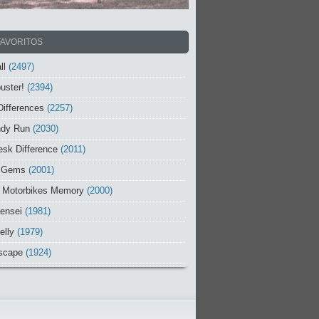
FAVORITOS
ll
(2497)
uster!
(2394)
Differences
(2257)
ndy Run
(2030)
sk Difference
(2011)
 Gems
(2001)
 Motorbikes Memory
(2000)
ensei
(1981)
elly
(1979)
scape
(1924)