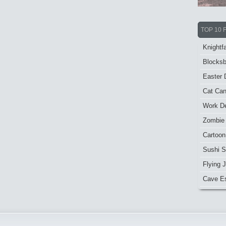
TOP 10 
Knightfa
Blocksb
Easter 
Cat Ca
Work De
Zombie
Cartoon
Sushi S
Flying J
Cave E