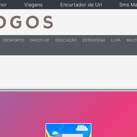
mor
Viagens
Encurtador de Url
Sms Ma
DESPORTO
DRESS-UP
EDUCAÇÃO
ESTRATÉGIA
LUTA
MULT