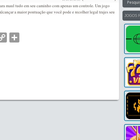
s para maul tudo em seu caminho com apenas um controle. Um jogo
 Alcançar a maior pontuação que você pode e recolher legal trajes seu
JOGOS 
nger
tsApp
mail
Copy
Partilhar
Link