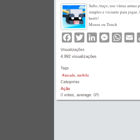
Salto, traço, use várias arma
simples e viciante para jogar.
herói!
Mouse ou Touch
Facebook
Twitter
LinkedIn
Messe
Wha
E
Visualizações
4.992 visualizações
Tags
#arcade
,
mobile
Categorias
Ação
0
votes, average:
0
/
5