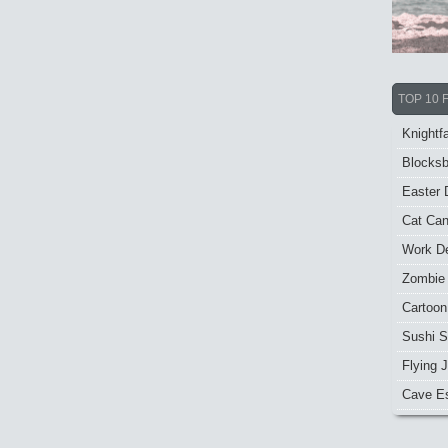
TOP 10 
Knightfa
Blocksb
Easter 
Cat Ca
Work De
Zombie
Cartoon
Sushi S
Flying J
Cave E