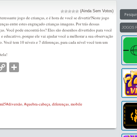
(Ainda Sem Votos)
teressante jogo de crianças, e é hora de você se divertir!Neste jogo
renças entre estes engraçado crianças imagens. Por trás dessas
JOGOS 
as. Você pode encontrá-los? Eles são desenhos divertidos para você
 e educativo, porque ele vai ajudar você a melhorar a sua observação
o. Você tem 10 níveis e 7 diferenças, para cada nível você tem um
tela!
nger
tsApp
mail
Copy
Partilhar
Link
ml5#diversão
,
#quebra-cabeça
,
diferenças
,
mobile