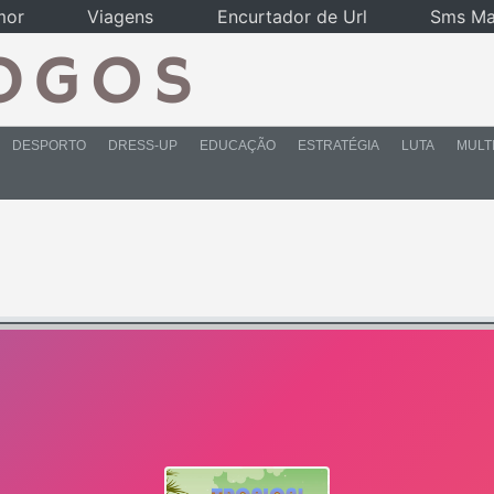
mor
Viagens
Encurtador de Url
Sms Ma
DESPORTO
DRESS-UP
EDUCAÇÃO
ESTRATÉGIA
LUTA
MULT