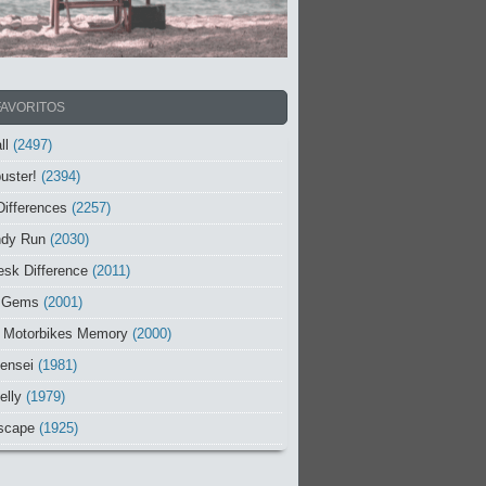
FAVORITOS
ll
(2497)
uster!
(2394)
Differences
(2257)
ndy Run
(2030)
sk Difference
(2011)
 Gems
(2001)
 Motorbikes Memory
(2000)
ensei
(1981)
elly
(1979)
scape
(1925)