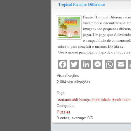
Tropical Paradise Difference
Paraíso Tropical Diferença é in
você precisa encontrar as dife
imagens são pequenas diferenç
jogar. Um jogo que é divertido
e a capacidade de concentraçã
minuto para concluir o mesmo. Divirta-se!
Use o mouse para jogar o jogo de ou toque na 
Facebook
Twitter
LinkedIn
Messe
Wha
E
Visualizações
2.084 visualizações
Tags
#crianças#diferença
,
#habilidade
,
#mobile#ht
Categorias
Puzzles
0
votes, average:
0
/
5