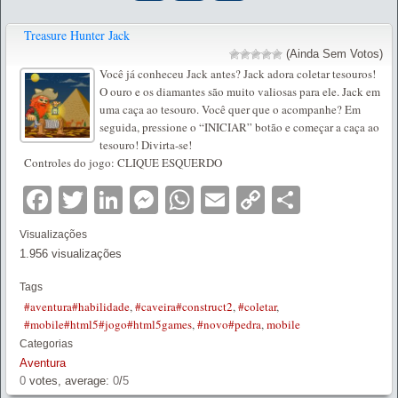
Treasure Hunter Jack
(Ainda Sem Votos)
Você já conheceu Jack antes? Jack adora coletar tesouros!
O ouro e os diamantes são muito valiosas para ele. Jack em
uma caça ao tesouro. Você quer que o acompanhe? Em
seguida, pressione o “INICIAR” botão e começar a caça ao
tesouro! Divirta-se!
Controles do jogo: CLIQUE ESQUERDO
Facebook
Twitter
LinkedIn
Messenger
WhatsApp
Email
Copy
Partilha
Link
Visualizações
1.956 visualizações
Tags
#aventura#habilidade
,
#caveira#construct2
,
#coletar
,
#mobile#html5#jogo#html5games
,
#novo#pedra
,
mobile
Categorias
Aventura
0
votes, average:
0
/
5