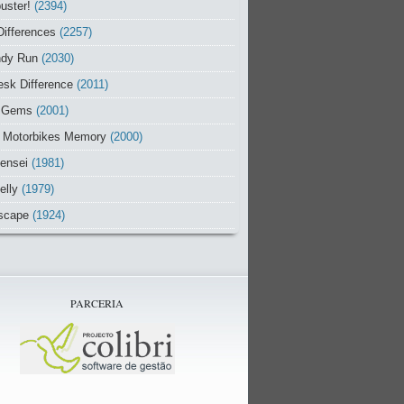
uster!
(2394)
Differences
(2257)
ndy Run
(2030)
sk Difference
(2011)
 Gems
(2001)
 Motorbikes Memory
(2000)
ensei
(1981)
elly
(1979)
scape
(1924)
PARCERIA