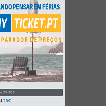
FAVORITOS
ll
(2497)