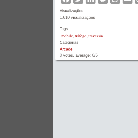
Visualizações
1.610 visualizações
Tags
mobile
,
tráfego
,
travessia
Categorias
Arcade
0
votes, average:
0
/
5