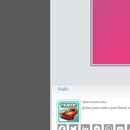
Traffic
atravessar a rua
prima para cima e para baixo s
Facebook
Twitter
LinkedIn
Messe
Wha
E