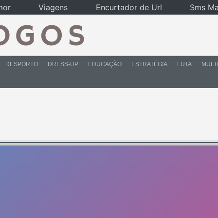
mor
Viagens
Encurtador de Url
Sms Ma
DESPORTO
DRESS-UP
EDUCAÇÃO
ESTRATÉGIA
LUTA
MULT