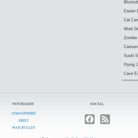
Blocksb
Easter 
Cat Ca
Work De
Zombie
Cartoon
Sushi S
Flying J
Cave E
NOVIDADES
SOCIAL
ATMOSPHERE
FACEBOOK
FEED
ZRIST
WAR BULLET