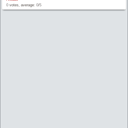
0
votes, average:
0
/
5