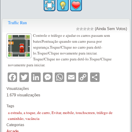
Traffic Run
(Ainda Sem Votos)
Controle o tráfego e ajudar os carros passam sem
bater.Pontuação quando um carro passa por
segurança.Toque/Clique no carro para detê-
lo.Toque/Clique novamente para iniciar.
Toque/Clique no carro para detê-lo.Toque/Clique
novamente para iniciar.
Facebook
Twitter
LinkedIn
Messenger
WhatsApp
Email
Copy
Partilha
Link
Visualizações
1.679 visualizações
Tags
a estrada
,
a toque
,
de carro
,
Evitar
,
mobile
,
touchscreen
,
tráfego de
caminhão
,
vacância
Categorias
Arcade