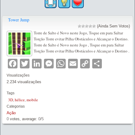
Tower Jump
(Ainda Sem Votos)
Torre de Salto é Novo neste Jogo, Toque em para Saltar
Torção Torre evitar Pilha Obstáculos e Alcançar o Destino.
Torre de Salto é Novo neste Jogo , Toque em para Saltar
Torção Torre evitar Pilha Obstáculos e Alcançar o Destino .
Facebook
Twitter
LinkedIn
Messenger
WhatsApp
Email
Copy
Partilha
Link
Visualizações
2.234 visualizações
Tags
3D
,
hélice
,
mobile
Categorias
Ação
0
votes, average:
0
/
5