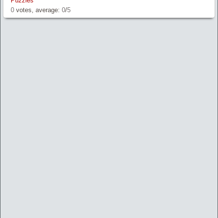
Puzzles
0
votes, average:
0
/
5