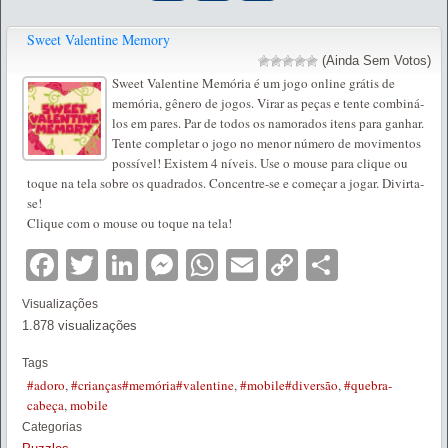
Sweet Valentine Memory
(Ainda Sem Votos)
Sweet Valentine Memória é um jogo online grátis de
memória, gênero de jogos. Virar as peças e tente combiná-
los em pares. Par de todos os namorados itens para ganhar.
Tente completar o jogo no menor número de movimentos
possível! Existem 4 níveis. Use o mouse para clique ou
toque na tela sobre os quadrados. Concentre-se e começar a jogar. Divirta-
se!
Clique com o mouse ou toque na tela!
Facebook
Twitter
LinkedIn
Messenger
WhatsApp
Email
Copy
Partilha
Link
Visualizações
1.878 visualizações
Tags
#adoro
,
#crianças#memória#valentine
,
#mobile#diversão
,
#quebra-
cabeça
,
mobile
Categorias