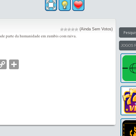
(Ainda Sem Votos)
nde parte da humanidade em zumbis com raiva.
JOGOS 
nger
tsApp
mail
Copy
Partilhar
Link