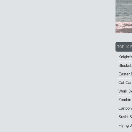
TOP 10 
Knightfa
Blocksb
Easter 
Cat Ca
Work De
Zombie
Cartoon
Sushi S
Flying J