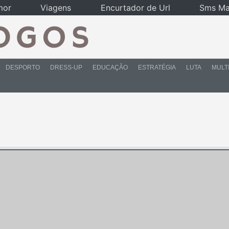
mor
Viagens
Encurtador de Url
Sms Ma
DESPORTO
DRESS-UP
EDUCAÇÃO
ESTRATÉGIA
LUTA
MULT