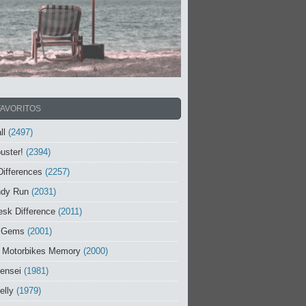
FAVORITOS
ll
(2497)
uster!
(2394)
Differences
(2257)
ndy Run
(2031)
sk Difference
(2011)
 Gems
(2001)
 Motorbikes Memory
(2000)
ensei
(1981)
elly
(1979)