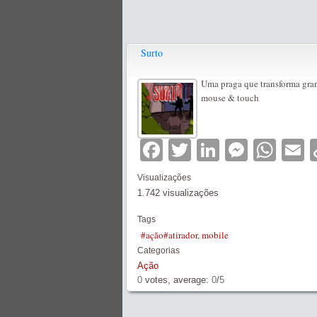
Surto
Uma praga que transforma gra
mouse & touch
Facebook
Twitter
LinkedIn
Messe
Wha
E
Visualizações
1.742 visualizações
Tags
#ação#atirador
,
mobile
Categorias
Ação
0
votes, average:
0
/
5