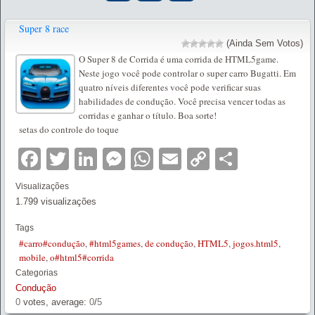
Super 8 race
(Ainda Sem Votos)
O Super 8 de Corrida é uma corrida de HTML5game.
Neste jogo você pode controlar o super carro Bugatti. Em
quatro níveis diferentes você pode verificar suas
habilidades de condução. Você precisa vencer todas as
corridas e ganhar o título. Boa sorte!
setas do controle do toque
Facebook
Twitter
LinkedIn
Messenger
WhatsApp
Email
Copy
Partilha
Link
Visualizações
1.799 visualizações
Tags
#carro#condução
,
#html5games
,
de condução
,
HTML5
,
jogos.html5
,
mobile
,
o#html5#corrida
Categorias
Condução
0
votes, average:
0
/
5