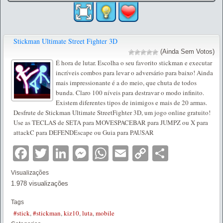
Stickman Ultimate Street Fighter 3D
(Ainda Sem Votos)
É hora de lutar. Escolha o seu favorito stickman e executar
incríveis combos para levar o adversário para baixo! Ainda
mais impressionante é a do meio, que chuta de todos
bunda. Claro 100 níveis para destravar o modo infinito.
Existem diferentes tipos de inimigos e mais de 20 armas.
Desfrute de Stickman Ultimate StreetFighter 3D, um jogo online gratuito!
Use as TECLAS de SETA para MOVESPACEBAR para JUMPZ ou X para
attackC para DEFENDEscape ou Guia para PAUSAR
Facebook
Twitter
LinkedIn
Messenger
WhatsApp
Email
Copy
Partilha
Link
Visualizações
1.978 visualizações
Tags
#stick
,
#stickman
,
kiz10
,
luta
,
mobile