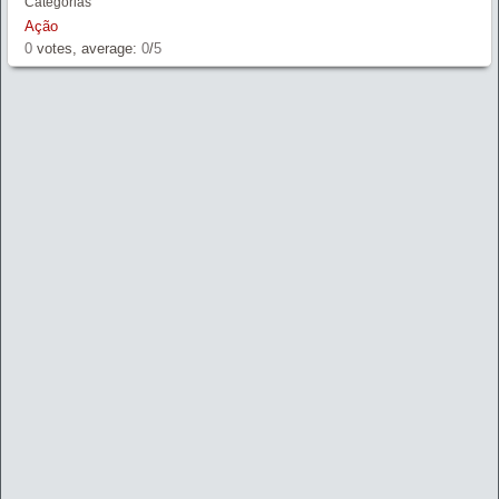
Categorias
Ação
0
votes, average:
0
/
5