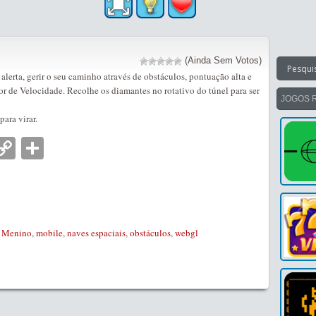
(Ainda Sem Votos)
 alerta, gerir o seu caminho através de obstáculos, pontuação alta e
or de Velocidade. Recolhe os diamantes no rotativo do túnel para ser
JOGOS 
para virar.
nger
tsApp
mail
Copy
Partilhar
Link
,
Menino
,
mobile
,
naves espaciais
,
obstáculos
,
webgl