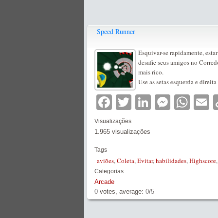
Speed Runner
Esquivar-se rapidamente, estar
desafie seus amigos no Corred
mais rico.
Use as setas esquerda e direita 
Facebook
Twitter
LinkedIn
Messe
Wha
E
Visualizações
1.965 visualizações
Tags
aviões
,
Coleta
,
Evitar
,
habilidades
,
Highscore
Categorias
Arcade
0
votes, average:
0
/
5