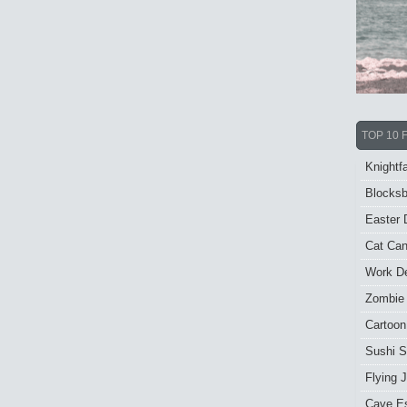
TOP 10 
Knightfa
Blocksb
Easter 
Cat Ca
Work De
Zombie
Cartoon
Sushi S
Flying J
Cave E