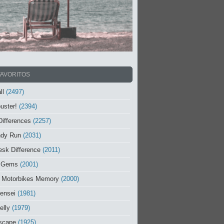
FAVORITOS
ll
(2497)
uster!
(2394)
Differences
(2257)
ndy Run
(2031)
sk Difference
(2011)
 Gems
(2001)
 Motorbikes Memory
(2000)
ensei
(1981)
elly
(1979)
scape
(1925)