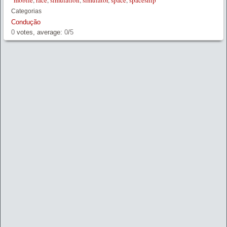
mobile
,
race
,
simulation
,
simulator
,
space
,
spaceship
Categorias
Condução
0
votes, average:
0
/
5