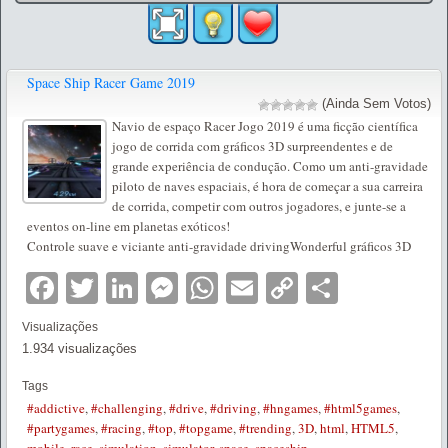
Space Ship Racer Game 2019
(Ainda Sem Votos)
Navio de espaço Racer Jogo 2019 é uma ficção científica
jogo de corrida com gráficos 3D surpreendentes e de
grande experiência de condução. Como um anti-gravidade
piloto de naves espaciais, é hora de começar a sua carreira
de corrida, competir com outros jogadores, e junte-se a
eventos on-line em planetas exóticos!
Controle suave e viciante anti-gravidade drivingWonderful gráficos 3D
Facebook
Twitter
LinkedIn
Messenger
WhatsApp
Email
Copy
Partilha
Link
Visualizações
1.934 visualizações
Tags
#addictive
,
#challenging
,
#drive
,
#driving
,
#hngames
,
#html5games
,
#partygames
,
#racing
,
#top
,
#topgame
,
#trending
,
3D
,
html
,
HTML5
,