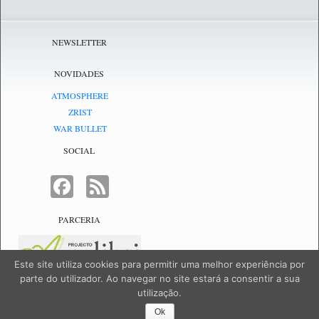
NEWSLETTER
NOVIDADES
ATMOSPHERE
ZRIST
WAR BULLET
SOCIAL
FACEBOOK
FEED
PARCERIA
Este site utiliza cookies para permitir uma melhor experiência por
parte do utilizador. Ao navegar no site estará a consentir a sua
utilização.
NetJogos - powered by
NetJogos
|
SiteMap
Ok