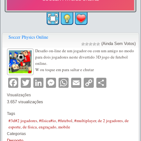
Soccer Physics Online
(Ainda Sem Votos)
Desafio on-line de um jogador ou com um amigo no modo
para dois jogadores neste divertido 3D jogo de futebol
online.
W ou toque em para saltar e chutar
Facebook
Twitter
LinkedIn
Messenger
WhatsApp
Email
Copy
Partilha
Link
Visualizações
3.657 visualizações
Tags
#3d#2 jogadores
,
#física#io
,
#futebol
,
#multiplayer
,
de 2 jogadores
,
de
esporte
,
de física
,
engraçado
,
mobile
Categorias
Desporto