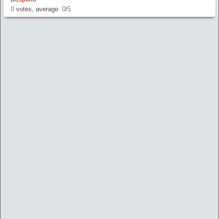
0
votes, average:
0
/
5