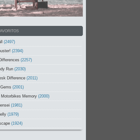
FAVORITOS
ll
(2497)
uster!
(2394)
Differences
(2257)
ndy Run
(2030)
sk Difference
(2011)
 Gems
(2001)
 Motorbikes Memory
(2000)
ensei
(1981)
elly
(1979)
scape
(1924)