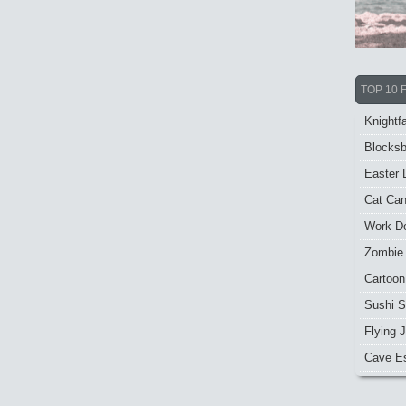
TOP 10 
Knightfa
Blocksb
Easter 
Cat Ca
Work De
Zombie
Cartoon
Sushi S
Flying J
Cave E