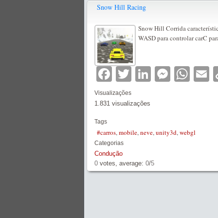
Snow Hill Racing
Snow Hill Corrida característi
WASD para controlar carC para
Facebook
Twitter
LinkedIn
Messe
Wha
E
Visualizações
1.831 visualizações
Tags
#carros
,
mobile
,
neve
,
unity3d
,
webgl
Categorias
Condução
0
votes, average:
0
/
5