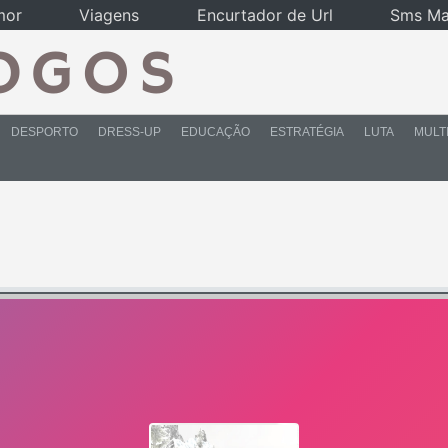
mor
Viagens
Encurtador de Url
Sms Ma
DESPORTO
DRESS-UP
EDUCAÇÃO
ESTRATÉGIA
LUTA
MULT