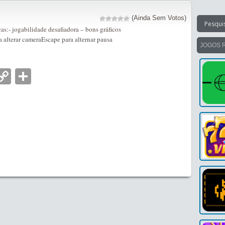
(Ainda Sem Votos)
cas:- jogabilidade desafiadora – bons gráficos
 alterar cameraEscape para alternar pausa
JOGOS 
nger
tsApp
mail
Copy
Partilhar
Link