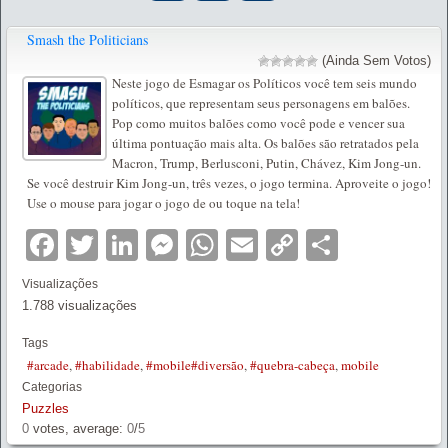
Smash the Politicians
(Ainda Sem Votos)
Neste jogo de Esmagar os Políticos você tem seis mundo
políticos, que representam seus personagens em balões.
Pop como muitos balões como você pode e vencer sua
última pontuação mais alta. Os balões são retratados pela
Macron, Trump, Berlusconi, Putin, Chávez, Kim Jong-un.
Se você destruir Kim Jong-un, três vezes, o jogo termina. Aproveite o jogo!
Use o mouse para jogar o jogo de ou toque na tela!
Facebook
Twitter
LinkedIn
Messenger
WhatsApp
Email
Copy
Partilha
Link
Visualizações
1.788 visualizações
Tags
#arcade
,
#habilidade
,
#mobile#diversão
,
#quebra-cabeça
,
mobile
Categorias
Puzzles
0
votes, average:
0
/
5