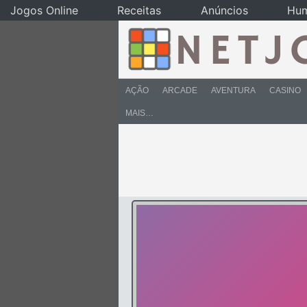
Jogos Online
Receitas
Anúncios
Hu
AÇÃO
ARCADE
AVENTURA
CASINO
MAIS…