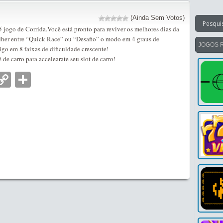
(Ainda Sem Votos)
ogo de Corrida.Você está pronto para reviver os melhores dias da
olher entre “Quick Race” ou “Desafio” o modo em 4 graus de
JOGOS 
go em 8 faixas de dificuldade crescente!
de carro para accelearate seu slot de carro!
nger
tsApp
mail
Copy
Partilhar
Link