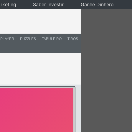
rketing
Saber Investir
Ganhe Dinhero
IPLAYER
PUZZLES
TABULEIRO
TIROS