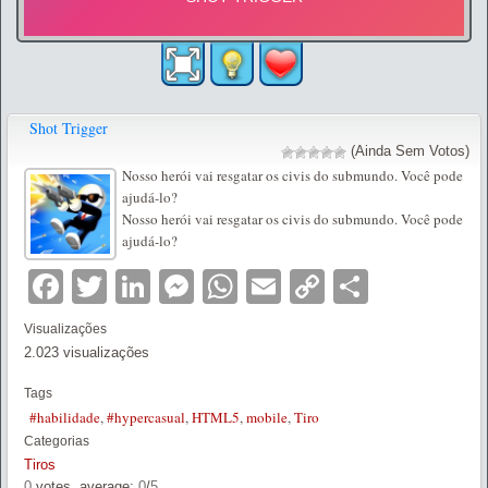
Shot Trigger
(Ainda Sem Votos)
Nosso herói vai resgatar os civis do submundo. Você pode
ajudá-lo?
Nosso herói vai resgatar os civis do submundo. Você pode
ajudá-lo?
Facebook
Twitter
LinkedIn
Messenger
WhatsApp
Email
Copy
Partilha
Link
Visualizações
2.023 visualizações
Tags
#habilidade
,
#hypercasual
,
HTML5
,
mobile
,
Tiro
Categorias
Tiros
0
votes, average:
0
/
5