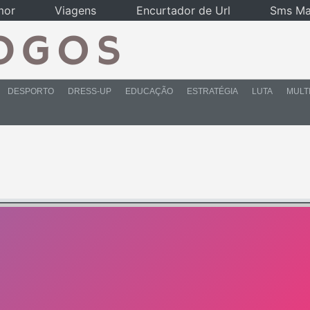
mor
Viagens
Encurtador de Url
Sms Ma
DESPORTO
DRESS-UP
EDUCAÇÃO
ESTRATÉGIA
LUTA
MULT