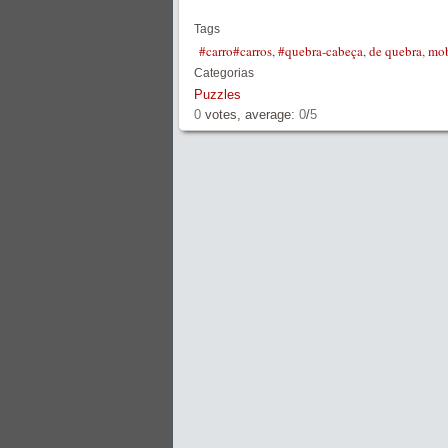
Tags
#carro#carros
,
#quebra-cabeça
,
de quebra
,
mob
Categorias
Puzzles
0
votes, average:
0
/
5