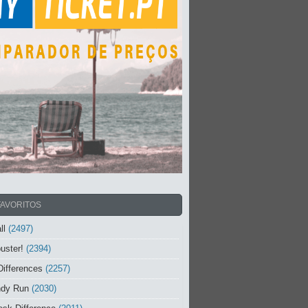
FAVORITOS
ll
(2497)
uster!
(2394)
Differences
(2257)
ndy Run
(2030)