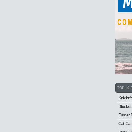
TOP 10 
Knightfa
Blocksb
Easter 
Cat Ca