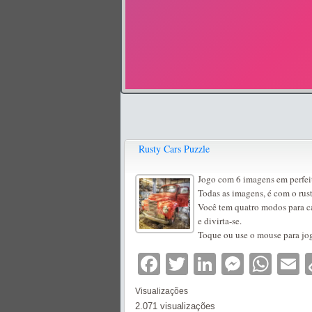
Rusty Cars Puzzle
Jogo com 6 imagens em perfei
Todas as imagens, é com o rust
Você tem quatro modos para ca
e divirta-se.
Toque ou use o mouse para jog
Facebook
Twitter
LinkedIn
Messe
Wha
E
Visualizações
2.071 visualizações