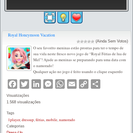
Royal Honeymoon Vacation
(Ainda Sem Votos)
O seu favorito meninas estão prontas para ter o tempo de
sua vida neste fresco novo jogo de “Royal Férias de lua de
Mel”! Ajude as meninas se preparando para uma data com
o namorado!
Qualquer ação no jogo é feito usando o clique esquerdo
Facebook
Twitter
LinkedIn
Messenger
WhatsApp
Email
Copy
Partilha
Link
Visualizações
1.568 visualizações
Tags
1player
,
dressup
,
férias
,
mobile
,
namorado
Categorias
Dress-Up