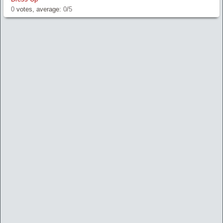
0
votes, average:
0
/
5