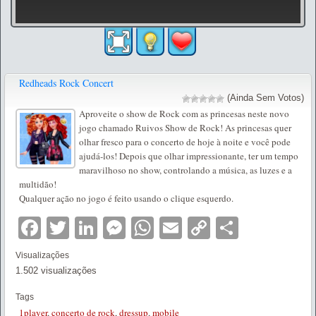
Redheads Rock Concert
(Ainda Sem Votos)
Aproveite o show de Rock com as princesas neste novo
jogo chamado Ruivos Show de Rock! As princesas quer
olhar fresco para o concerto de hoje à noite e você pode
ajudá-los! Depois que olhar impressionante, ter um tempo
maravilhoso no show, controlando a música, as luzes e a
multidão!
Qualquer ação no jogo é feito usando o clique esquerdo.
Facebook
Twitter
LinkedIn
Messenger
WhatsApp
Email
Copy
Partilha
Link
Visualizações
1.502 visualizações
Tags
1player
,
concerto de rock
,
dressup
,
mobile