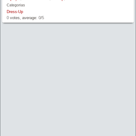
Categorias
Dress-Up
0
votes, average:
0
/
5