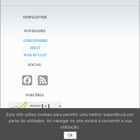
NEWSLETTER
NOVIDADES
ATMOSPHERE
ZRIST
WAR BULLET
SOCIAL
FACEBOOK
FEED
PARCERIA
Este site utiliza cookies para permitir uma melhor experiência por
parte do utilizador. Ao navegar no site estará a consentir a sua
utilização.
NetJogos - powered by
NetJogos
|
SiteMap
Ok