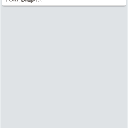
0
votes, average:
0
/
5