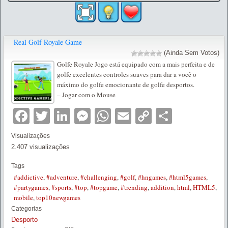
Real Golf Royale Game
(Ainda Sem Votos)
Golfe Royale Jogo está equipado com a mais perfeita e de
golfe excelentes controles suaves para dar a você o
máximo do golfe emocionante de golfe desportos.
– Jogar com o Mouse
Facebook
Twitter
LinkedIn
Messenger
WhatsApp
Email
Copy
Partilha
Link
Visualizações
2.407 visualizações
Tags
#addictive
,
#adventure
,
#challenging
,
#golf
,
#hngames
,
#html5games
,
#partygames
,
#sports
,
#top
,
#topgame
,
#trending
,
addition
,
html
,
HTML5
,
mobile
,
top10newgames
Categorias
Desporto